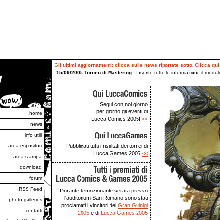
Gli ultimi aggiornamenti: clicca sulle news riportate sotto.
Clicca qui
15/09/2005 Torneo di Mastering
- Inserite tutte le informazioni, il modul
14/09/2005 Lucca05
- Già attivo il servizio di prevendita on-line dei b
perdere tempo, corri ad assicurarti un ingresso per la città incantata!
>>
Segui con noi giorno
per giorno gli eventi di
home
Lucca Comics 2005!
<<
news
info utili
area espositori
Pubblicati tutti i risultati dei tornei di
Lucca Games 2005
<<
area stampa
download
forum
RSS Feed
Durante l'emozionante serata presso
l'auditorium San Romano sono stati
photo galleries
proclamati i vincitori dei
Gran Guinigi
contatti
2005
e di
Lucca Games 2005