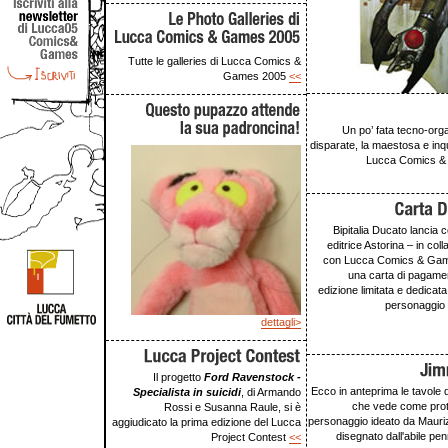
Tutte le galleries di Lucca Comics &
Games 2005
<<
Un po’ fata tecno-organ
disparate, la maestosa e inqu
Lucca Comics & 
Bipitalia Ducato lancia 
editrice Astorina – in col
con Lucca Comics & Gam
una carta di pagamen
edizione limitata e dedicat
personaggio 
dettagli>
Il progetto
Ford Ravenstock -
Ecco in anteprima le tavole 
Specialista in suicidi
, di Armando
che vede come prota
Rossi e Susanna Raule, si è
personaggio ideato da Mauriz
aggiudicato la prima edizione del Lucca
disegnato dall'abile pe
Project Contest
<<