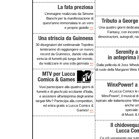
L’immagine realizzata da Simone
Bianchi per la manifestazione di
quest’anno immortalata in un vero
Una quattro giorni dedicata 
e proprio gioiello
<<
Fantasy, con incontri
dimostrazioni, autografi, ra
30 disegnatori del settimanale Topolino
tenteranno di raggiungere un nuovo
record da Guinness, dando vita alla
striscia di fumetti più lunga del mondo,
da realizzare in una sola giornata
<<
Dalla pellicola di Joss Whed
di ruolo della Margaret Weis
Vuoi partecipare alla quattro giorni di
A Lucca Comics le 
fumetti e di giochi più eccitante d'Italia,
WinxPower!, il musical d
e assistere all'anteprima degli anime
ispirato alle italianissime Win
targati Mtv? Partecipa alla competition,
anche un'
ed entra gratis a Lucca Comics &
speciale 
Games!
<<
di Music &
Ce n'è veramente per tutti i