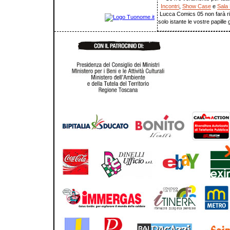
Incontri
,
Show Case
e
Sala 
Lucca Comics 05 non farà r
solo istante le vostre papille 